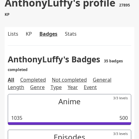
AnthonyLuffy's profile
27895
KP
Lists
KP
Badges
Stats
AnthonyLuffy's Badges
35 badges
completed
All
Completed
Not completed
General
Length
Genre
Type
Year
Event
3/3 levels
Anime
1035
500
3/3 levels
Episodes