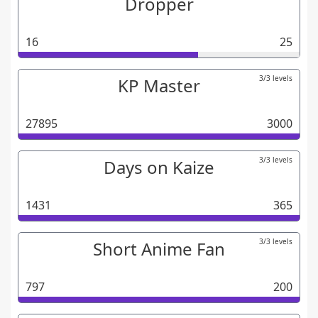
Dropper
16
25
3/3 levels
KP Master
27895
3000
3/3 levels
Days on Kaize
1431
365
3/3 levels
Short Anime Fan
797
200