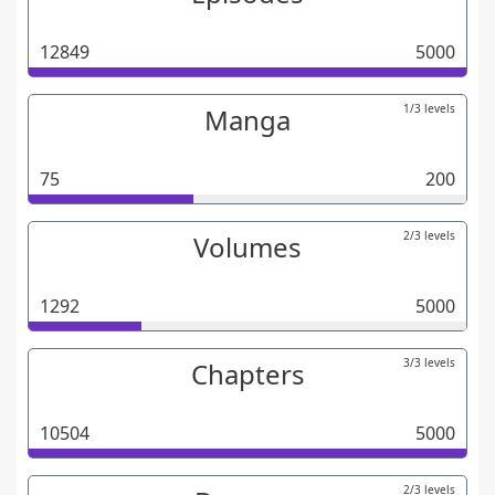
12849
5000
1/3 levels
Manga
75
200
2/3 levels
Volumes
1292
5000
3/3 levels
Chapters
10504
5000
2/3 levels