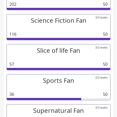
202
50
3/3 levels
Science Fiction Fan
116
50
3/3 levels
Slice of life Fan
57
50
2/3 levels
Sports Fan
36
50
3/3 levels
Supernatural Fan