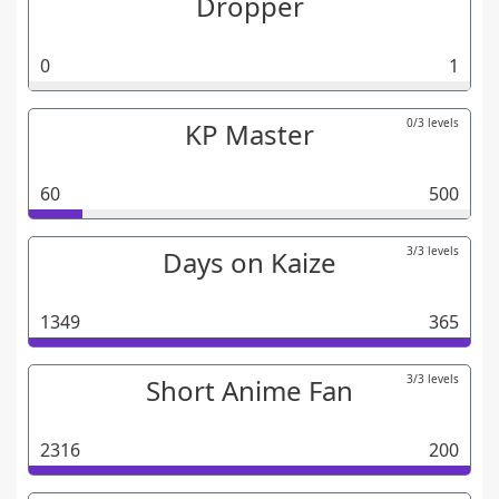
Dropper
0
1
0/3 levels
KP Master
60
500
3/3 levels
Days on Kaize
1349
365
3/3 levels
Short Anime Fan
2316
200