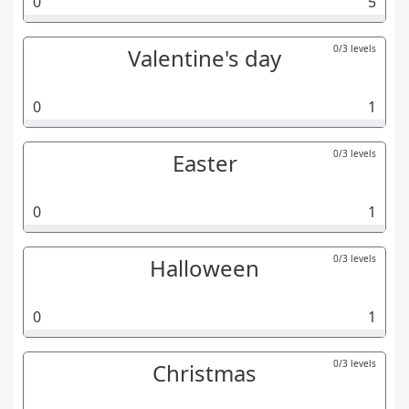
0
5
0/3 levels
Valentine's day
0
1
0/3 levels
Easter
0
1
0/3 levels
Halloween
0
1
0/3 levels
Christmas