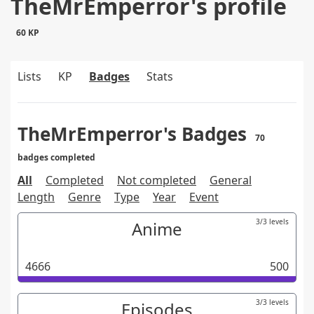
TheMrEmperror's profile
60 KP
Lists
KP
Badges
Stats
TheMrEmperror's Badges
70
badges completed
All
Completed
Not completed
General
Length
Genre
Type
Year
Event
3/3 levels
Anime
4666
500
3/3 levels
Episodes