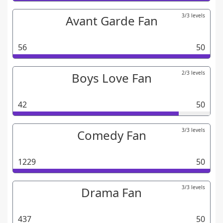
3/3 levels
Avant Garde Fan
56
50
2/3 levels
Boys Love Fan
42
50
3/3 levels
Comedy Fan
1229
50
3/3 levels
Drama Fan
437
50