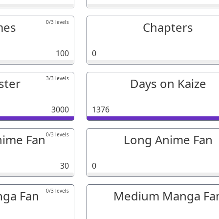
0/3 levels
mes
Chapters
100
0
3/3 levels
ster
Days on Kaize
3000
1376
0/3 levels
ime Fan
Long Anime Fan
30
0
0/3 levels
nga Fan
Medium Manga Fa