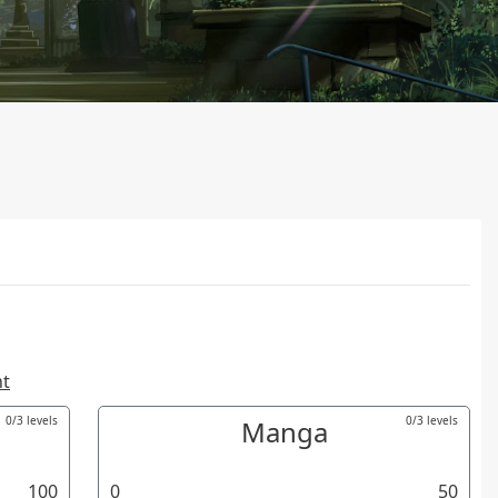
nt
0/3 levels
0/3 levels
Manga
100
0
50