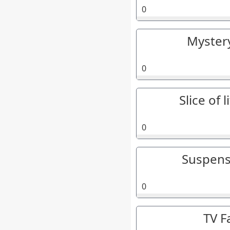
0
Myster
0
Slice of l
0
Suspens
0
TV F