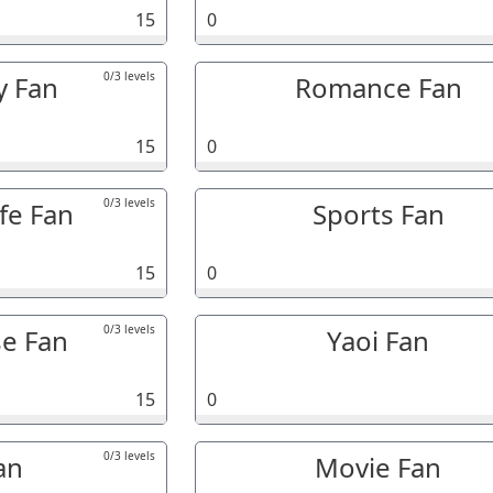
15
0
0/3 levels
y Fan
Romance Fan
15
0
0/3 levels
ife Fan
Sports Fan
15
0
0/3 levels
e Fan
Yaoi Fan
15
0
0/3 levels
an
Movie Fan