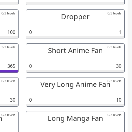
0/3 levels
0/3 levels
Dropper
100
0
1
3/3 levels
0/3 levels
Short Anime Fan
365
0
30
0/3 levels
0/3 levels
Very Long Anime Fan
30
0
10
0/3 levels
0/3 levels
n
Long Manga Fan