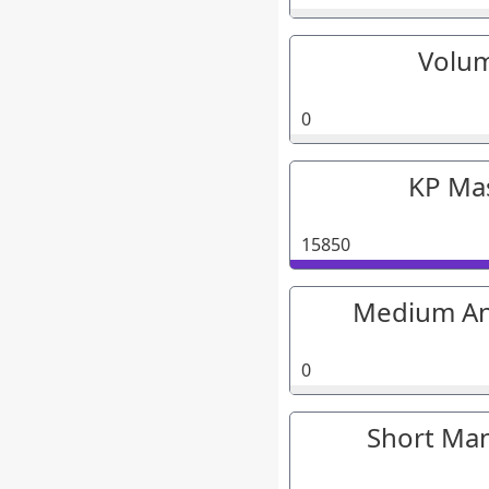
Volu
0
KP Ma
15850
Medium An
0
Short Ma