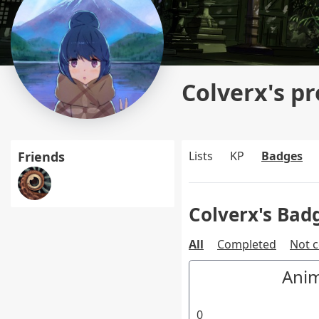
Colverx's pr
Friends
Lists
KP
Badges
Colverx's Bad
All
Completed
Not 
Ani
0