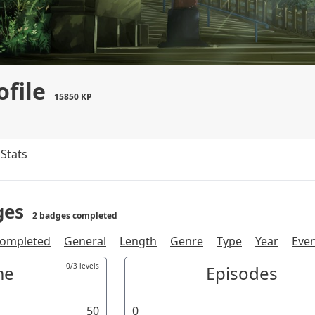
ofile
15850 KP
Stats
ges
2 badges completed
completed
General
Length
Genre
Type
Year
Eve
0/3 levels
me
Episodes
50
0