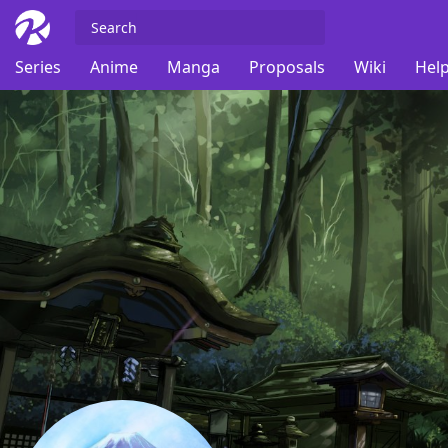
Series
Anime
Manga
Proposals
Wiki
Help