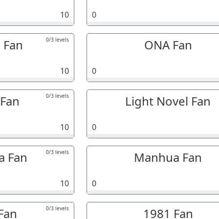
10
0
0/3 levels
l Fan
ONA Fan
10
0
0/3 levels
 Fan
Light Novel Fan
10
0
0/3 levels
 Fan
Manhua Fan
10
0
0/3 levels
Fan
1981 Fan